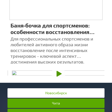
Баня‑бочка для спортсменов:
Ц
особенности восстановления
к
после тренировок
а
х
Для профессиональных спортсменов и
Ба
любителей активного образа жизни
а
восстановление после интенсивных
С
тренировок - ключевой аспект
в
достижения высоких результатов.
т
Новосибирск
Чита