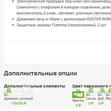
Электрическая проводка под ключ без понижаю
(лампочка с плафоном в каждом отделении, розет
выключатель 2 клав., автомат, уличные светильни
Дровяная печь в сборе с дымоходом KOSTER RAIN 1
Защитные экраны Flamma (термоэкраны), 2 шт.
Дополнительные опции
Дополнительные элементы
Цвет наружного 
Дровник уличный
Сосна
Дуб
Ма
Орегон
+70000 ₽
0 ₽
0 ₽
0 ₽