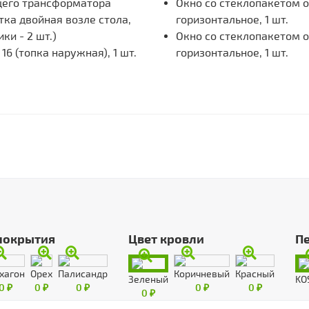
щего трансформатора
Окно со стеклопакетом 
ка двойная возле стола,
горизонтальное, 1 шт.
ки - 2 шт.)
Окно со стеклопакетом 
6 (топка наружная), 1 шт.
горизонтальное, 1 шт.
покрытия
Цвет кровли
П
хагон
Орех
Палисандр
Коричневый
Красный
Зеленый
KO
0 ₽
0 ₽
0 ₽
0 ₽
0 ₽
0 ₽