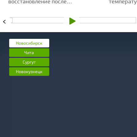
восстановление после
температу
интенсивных тренировок -
усиливает
ключевой аспект достижения
ароматов
высоких результатов.
Новосибирск
Чита
Сургут
Новокузнецк