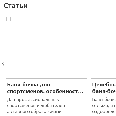
Статьи
Баня‑бочка для
Целебны
спортсменов: особенности
баня‑боч
восстановления после
индиви
Для профессиональных
Баня‑бочка
тренировок
аромате
спортсменов и любителей
отдыха, а 
активного образа жизни
оздоровле