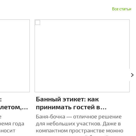
Все статьи
:
Банный этикет: как
 летом,
принимать гостей в
4 разных
компактной бане‑бочке
е
Баня‑бочка — отличное решение
ремя года
для небольших участков. Даже в
вносит
компактном пространстве можно