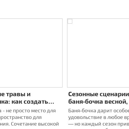
е травы и
Сезонные сценарии
ка: как создать
баня‑бочка весной,
дуальную
осенью и зимой — 
 - не просто место для
Баня‑бочка дарит особо
рапию в парилке
опыта
пространство для
удовольствие в любое в
ния. Сочетание высокой
— но каждый сезон при