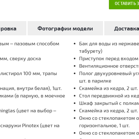
ОСТАВИТЬ 
ировка
Фотографии модели
Доставк
овым – пазовым способом
Бак для воды из нержавею
табурету)
мм, сверху доска
Приступок перед входом и
Вентиляционное отверст
олистирол 100 мм, трапы
Полог двухуровневый угл
шт. в парилке
ация, внутри белая), 1шт.
Скамейка из кедра, 2 шт. 
иками (в парную, в моечное
Стол передвижной из кед
Шкаф закрытый с полками
inglas (цвет на выбор –
Скамейка из кедра, 2 шт
Окно со стеклопакетом 
наружи Pinotex (цвет на
горизонтальное, 1 шт.
Окно со стеклопакетом 