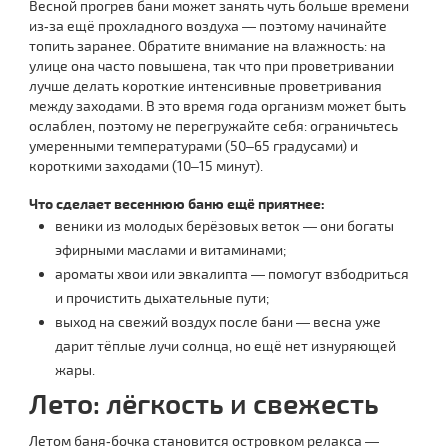
Весной прогрев бани может занять чуть больше времени
из‑за ещё прохладного воздуха — поэтому начинайте
топить заранее. Обратите внимание на влажность: на
улице она часто повышена, так что при проветривании
лучше делать короткие интенсивные проветривания
между заходами. В это время года организм может быть
ослаблен, поэтому не перегружайте себя: ограничьтесь
умеренными температурами (50–65 градусами) и
короткими заходами (10–15 минут).
Что сделает весеннюю баню ещё приятнее:
веники из молодых берёзовых веток — они богаты
эфирными маслами и витаминами;
ароматы хвои или эвкалипта — помогут взбодриться
и прочистить дыхательные пути;
выход на свежий воздух после бани — весна уже
дарит тёплые лучи солнца, но ещё нет изнуряющей
жары.
Лето: лёгкость и свежесть
Летом баня‑бочка становится островком релакса —