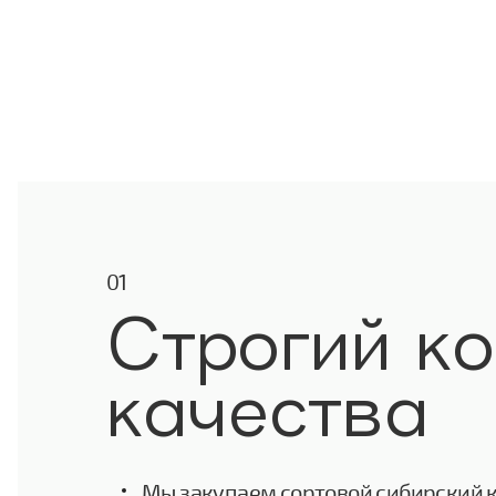
// О производстве
01
Строгий к
качества
Мы закупаем сортовой сибирский 