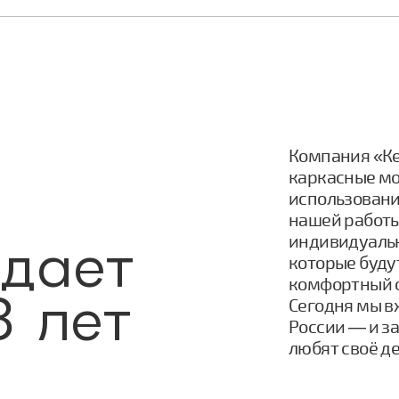
Компания «Ке
каркасные мо
использовани
нашей работы
индивидуальн
здает
которые буду
комфортный о
3 лет
Сегодня мы в
России — и з
любят своё де