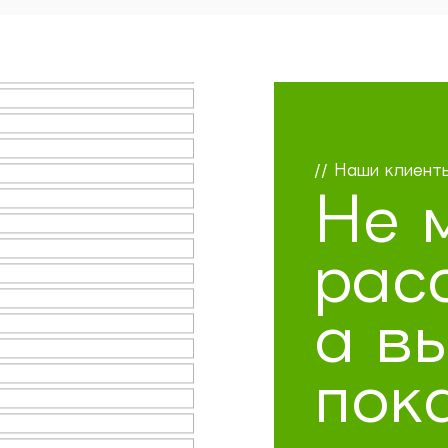
// Наши клиент
Не 
рас
а в
пок