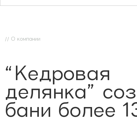
// О компании
“Кедровая
делянка” со
бани более 1