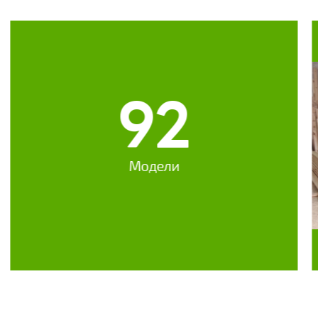
92
Модели