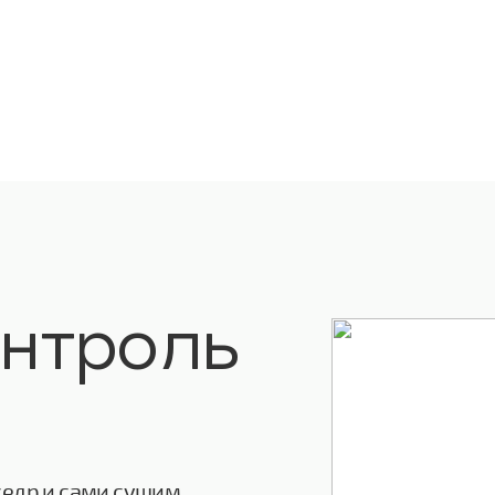
онтроль
кедр и сами сушим