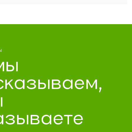
ы
мы
сказываем,
ы
азываете