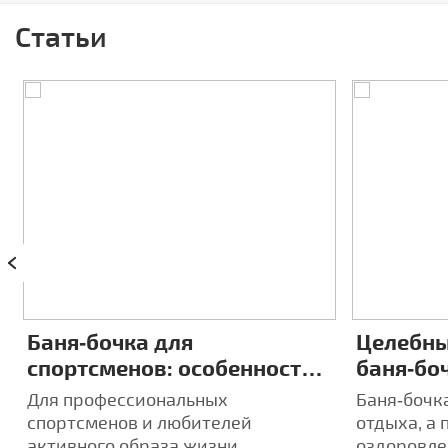
Статьи
Баня‑бочка для
Целебны
спортсменов: особенности
баня‑боч
восстановления после
индиви
Для профессиональных
Баня‑бочка
тренировок
аромате
спортсменов и любителей
отдыха, а 
активного образа жизни
оздоровле