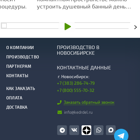
роцедуры.
устроить душевный банный день
для друзей и близких.
ПРОИЗВОДСТВО В
О КОМПАНИИ
НОВОСИБИРСКЕ
ПРОИЗВОДСТВО
ПАРТНЕРАМ
КОНТАКТНЫЕ ДАННЫЕ
КОНТАКТЫ
г.
Новосибирск:
+7 (383) 286-74-79
КАК ЗАКАЗАТЬ
+7 (800) 555-70-32
ОПЛАТА
Заказать обратный звонок
ДОСТАВКА
info@kedrdel.ru