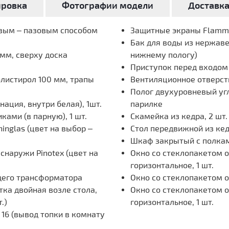
ировка
Фотографии модели
Доставк
овым – пазовым способом
Защитные экраны Flamma
Бак для воды из нержавею
мм, сверху доска
нижнему пологу)
Приступок перед входом и
олистирол 100 мм, трапы
Вентиляционное отверст
Полог двухуровневый угло
ация, внутри белая), 1шт.
парилке
ками (в парную), 1 шт.
Скамейка из кедра, 2 шт. 
inglas (цвет на выбор –
Стол передвижной из кед
Шкаф закрытый с полками
наружи Pinotex (цвет на
Окно со стеклопакетом 
горизонтальное, 1 шт.
щего трансформатора
Окно со стеклопакетом 
ка двойная возле стола,
Окно со стеклопакетом 
.)
горизонтальное, 1 шт.
16 (вывод топки в комнату