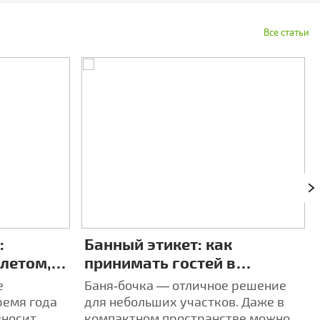
Все статьи
:
Банный этикет: как
 летом,
принимать гостей в
4 разных
компактной бане‑бочке
е
Баня‑бочка — отличное решение
ремя года
для небольших участков. Даже в
вносит
компактном пространстве можно