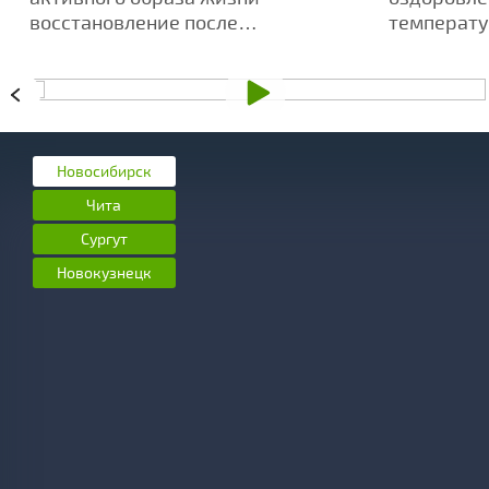
восстановление после
температу
интенсивных тренировок -
усиливает
ключевой аспект достижения
ароматов
высоких результатов.
Новосибирск
Чита
Сургут
Новокузнецк