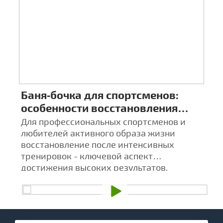
Баня‑бочка для спортсменов:
Ц
особенности восстановления
к
после тренировок
а
х
Для профессиональных спортсменов и
Ба
любителей активного образа жизни
а
восстановление после интенсивных
С
тренировок - ключевой аспект
в
достижения высоких результатов.
т