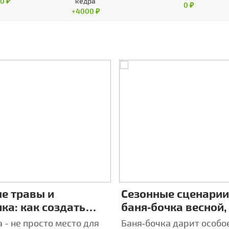
0 ₽
кедра
0 ₽
+4000 ₽
е травы и
Сезонные сценарии
ка: как создать
баня‑бочка весной,
дуальную
осенью и зимой — 
 - не просто место для
Баня‑бочка дарит особо