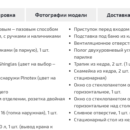
ировка
Фотографии модели
Доставк
повым – пазовым способом
Приступок перед входом и
, с ручками и наличниками
Подставка под баню из кл
Вентиляционное отверст
ками (в парную), 1 шт.
Полог двухуровневый угл
парилке
hinglas (цвет на выбор –
Трапик из кедра, 2 шт. (1
Скамейка из кедра, 2 шт. 
наружи Pinotex (цвет на
стационарная)
Окно со стеклопакетом 
щего
горизонтальное, 1 шт.
 отделении, розетка двойная
Окно со стеклопакетом 
горизонтальное над столо
6 (топка наружная), 1 шт.
Сливное отверстие, 1 шт.
Стационарный стол из кед
л, 1 шт. (вывод крана к