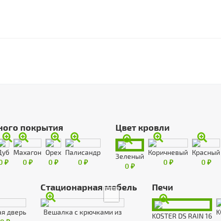
ного покрытия
Цвет кровли
Дуб
Махагон
Орех
Палисандр
Коричневый
Красный
Зеленый
0 ₽
0 ₽
0 ₽
0 ₽
0 ₽
0 ₽
0 ₽
Стационарная мебель
Печи
я дверь
Вешалка с крючками из
K
KOSTER DS RAIN 16