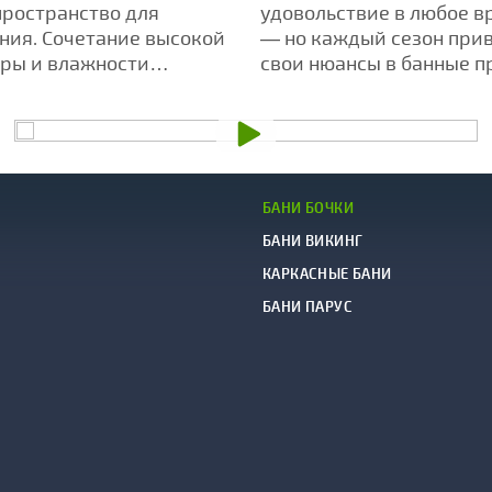
рапию в парилке
опыта
пространство для
удовольствие в любое в
ния. Сочетание высокой
— но каждый сезон при
ры и влажности
свои нюансы в банные п
 воздействие травяных
БАНИ БОЧКИ
БАНИ ВИКИНГ
КАРКАСНЫЕ БАНИ
БАНИ ПАРУС