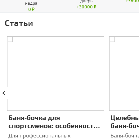
дверь
+3800
кедра
+30000 ₽
0 ₽
Статьи
Баня‑бочка для
Целебны
спортсменов: особенности
баня‑боч
восстановления после
индиви
Для профессиональных
Баня‑бочка