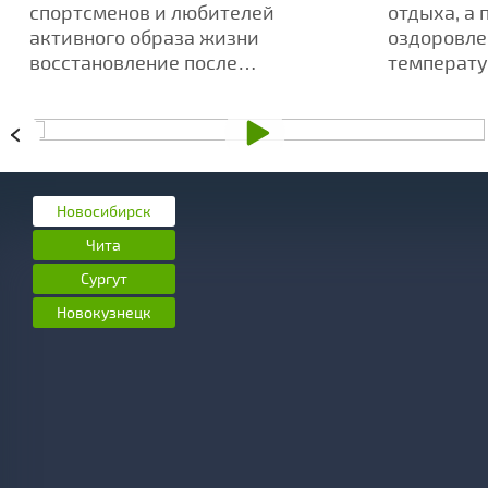
тренировок
аромате
спортсменов и любителей
отдыха, а 
активного образа жизни
оздоровле
восстановление после
температу
интенсивных тренировок -
усиливает
ключевой аспект достижения
ароматов
высоких результатов.
Новосибирск
Чита
Сургут
Новокузнецк