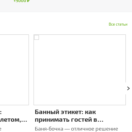
+5000 ₽
Все статьи
:
Банный этикет: как
 летом,
принимать гостей в
4 разных
компактной бане‑бочке
е
Баня‑бочка — отличное решение