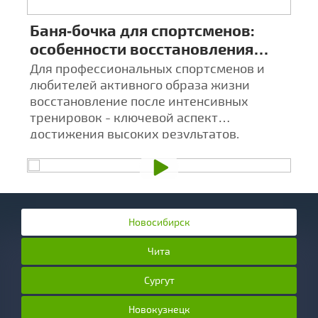
Баня‑бочка для спортсменов:
Ц
особенности восстановления
к
после тренировок
а
х
Для профессиональных спортсменов и
Ба
любителей активного образа жизни
а
восстановление после интенсивных
С
тренировок - ключевой аспект
в
достижения высоких результатов.
т
Новосибирск
Чита
Сургут
Новокузнецк