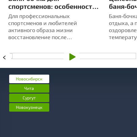
спортсменов: особенности
баня‑боч
восстановления после
индиви
Для профессиональных
Баня‑бочка
тренировок
аромате
спортсменов и любителей
отдыха, а 
активного образа жизни
оздоровле
восстановление после
температу
интенсивных тренировок -
усиливает
ключевой аспект достижения
ароматов
высоких результатов.
Новосибирск
Чита
Сургут
Новокузнецк