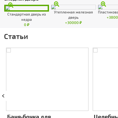
Утепленная железная
Пластикова
Стандартная дверь из
дверь
+3800
кедра
+30000 ₽
0 ₽
Статьи
Баня‑бочка для
Целебны