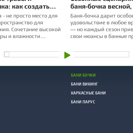
ка: как создать
баня‑бочка весной,
дуальную
осенью и зимой — 
 - не просто место для
Баня‑бочка дарит особо
рапию в парилке
опыта
пространство для
удовольствие в любое в
ния. Сочетание высокой
— но каждый сезон при
ры и влажности
свои нюансы в банные п
 воздействие травяных
БАНИ БОЧКИ
БАНИ ВИКИНГ
КАРКАСНЫЕ БАНИ
БАНИ ПАРУС