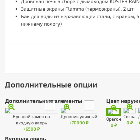
Дровяная печь в сборе с дымоходом KOSTER RAIN 1
Защитные экраны Flamma (термоэкраны), 2 шт.
Бак для воды из нержавеющей стали, с краном, 50 
нижнему пологу)
Дополнительные опции
Дополнительные элементы
Цвет наруж
Врезной замок на
Дровник уличный
Сосна
Орегон
входную дверь
+70000 ₽
0 ₽
0 ₽
+6500 ₽
Входная дверь