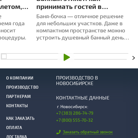
 летом,
принимать гостей в
4 разных
компактной бане‑бочке
е
Баня‑бочка — отличное решение
ремя года
для небольших участков. Даже в
вносит
компактном пространстве можно
роцедуры.
устроить душевный банный день
для друзей и близких.
ПРОИЗВОДСТВО В
О КОМПАНИИ
НОВОСИБИРСКЕ
ПРОИЗВОДСТВО
ПАРТНЕРАМ
КОНТАКТНЫЕ ДАННЫЕ
КОНТАКТЫ
г.
Новосибирск:
+7 (383) 286-74-79
КАК ЗАКАЗАТЬ
+7 (800) 555-70-32
ОПЛАТА
Заказать обратный звонок
ДОСТАВКА