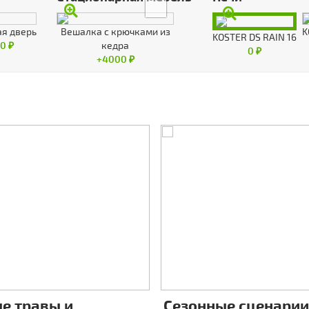
я дверь
Вешалка с крючками из
K
KOSTER DS RAIN 16
0 ₽
кедра
0 ₽
+4000 ₽
е травы и
Сезонные сценарии