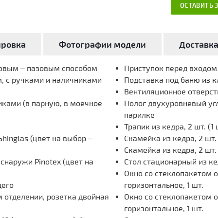
ОСТАВИТЬ 
ировка
Фотографии модели
Доставк
повым – пазовым способом
Приступок перед входом и
, с ручками и наличниками
Подставка под баню из кл
Вентиляционное отверст
иками (в парную, в моечное
Полог двухуровневый угл
парилке
Трапик из кедра, 2 шт. (1
hinglas (цвет на выбор –
Скамейка из кедра, 2 шт.
Скамейка из кедра, 2 шт
наружи Pinotex (цвет на
Стол стационарный из кед
Окно со стеклопакетом 
щего
горизонтальное, 1 шт.
 отделении, розетка двойная
Окно со стеклопакетом 
горизонтальное, 1 шт.