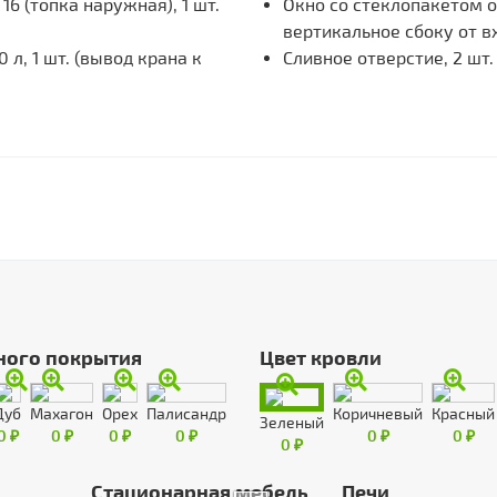
6 (топка наружная), 1 шт.
Окно со стеклопакетом 
вертикальное сбоку от вх
л, 1 шт. (вывод крана к
Сливное отверстие, 2 шт. 
ного покрытия
Цвет кровли
Дуб
Махагон
Орех
Палисандр
Коричневый
Красный
Зеленый
0 ₽
0 ₽
0 ₽
0 ₽
0 ₽
0 ₽
0 ₽
Стационарная мебель
Печи