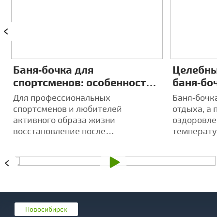
Баня‑бочка для
Целебны
спортсменов: особенности
баня‑боч
восстановления после
индиви
Для профессиональных
Баня‑бочка
тренировок
аромате
спортсменов и любителей
отдыха, а 
активного образа жизни
оздоровле
восстановление после
температу
интенсивных тренировок -
усиливает
ключевой аспект достижения
ароматов
высоких результатов.
Новосибирск