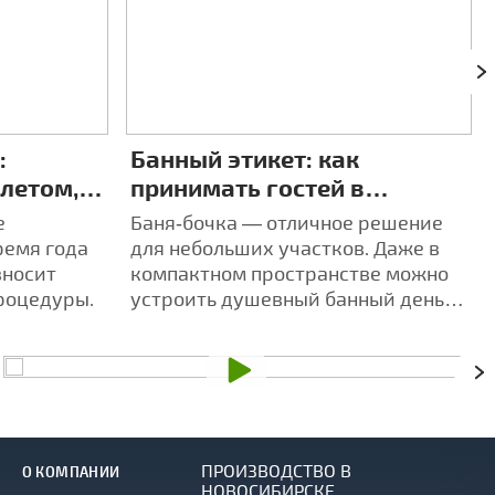
:
Банный этикет: как
 летом,
принимать гостей в
4 разных
компактной бане‑бочке
е
Баня‑бочка — отличное решение
ремя года
для небольших участков. Даже в
вносит
компактном пространстве можно
роцедуры.
устроить душевный банный день
для друзей и близких.
ПРОИЗВОДСТВО В
О КОМПАНИИ
НОВОСИБИРСКЕ