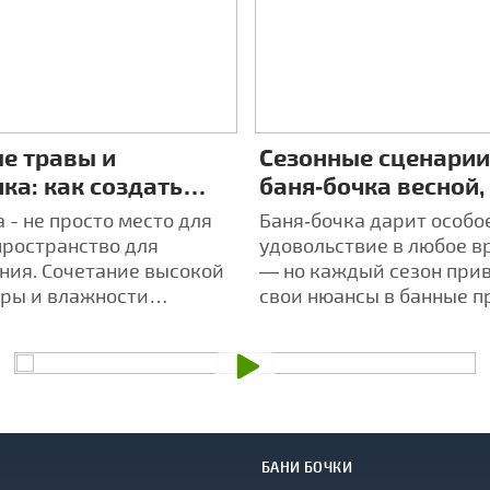
е травы и
Сезонные сценарии
ка: как создать
баня‑бочка весной,
дуальную
осенью и зимой — 
 - не просто место для
Баня‑бочка дарит особо
рапию в парилке
опыта
пространство для
удовольствие в любое в
ния. Сочетание высокой
— но каждый сезон при
ры и влажности
свои нюансы в банные п
 воздействие травяных
БАНИ БОЧКИ