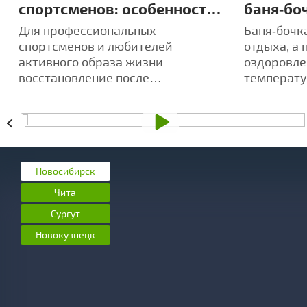
спортсменов: особенности
баня‑боч
восстановления после
индиви
Для профессиональных
Баня‑бочка
тренировок
аромате
спортсменов и любителей
отдыха, а 
активного образа жизни
оздоровле
восстановление после
температу
интенсивных тренировок -
усиливает
ключевой аспект достижения
ароматов
высоких результатов.
Новосибирск
Чита
Сургут
Новокузнецк