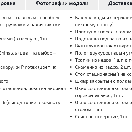
ировка
Фотографии модели
Доставк
повым – пазовым способом
Бак для воды из нержавею
м с ручками и наличниками
нижнему пологу)
Приступок перед входом и
ками (в парную), 1 шт.
Подставка под баню из кл
Вентиляционное отверст
hinglas (цвет на выбор –
Полог двухуровневый угло
Трапик из кедра, 1 шт. в 
наружи Pinotex (цвет на
Скамейка из кедра, 2 шт.
Стол стационарный из кед
щего
Шкаф закрытый с полками
 отделении, розетка двойная
Окно со стеклопакетом 
горизонтальное, 1 шт.
16 (вывод топки в комнату
Окно со стеклопакетом 
столом, 1 шт.
Сливное отверстие, 1 шт.